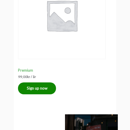
Premium
99,00
kr
/ år
Sign up now