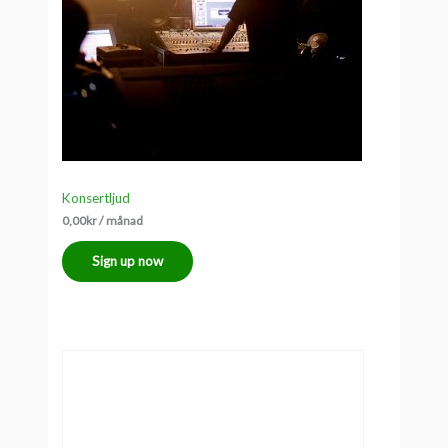
Konsertljud
0,00
kr
/ månad
Sign up now