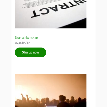
Branschkunskap
39,00
kr
/ år
Sign up now