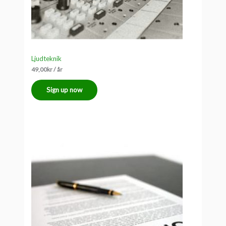
Ljudteknik
49,00
kr
/ år
Sign up now