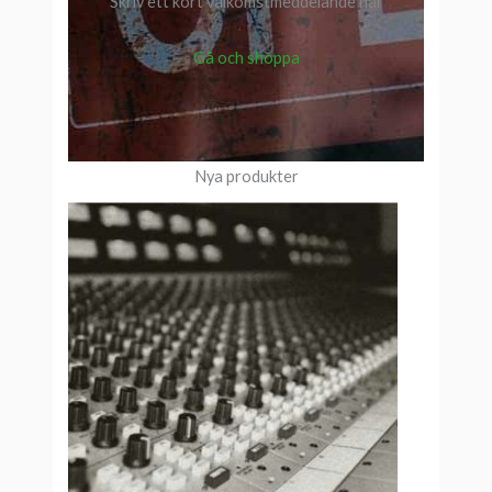
Skriv ett kort välkomstmeddelande här
Gå och shoppa
Nya produkter