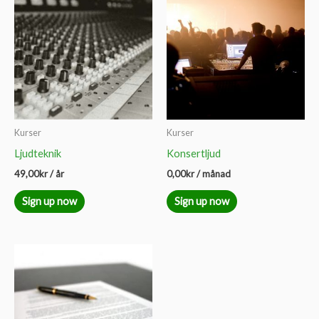
Kurser
Kurser
Ljudteknik
Konsertljud
49,00
kr
/ år
0,00
kr
/ månad
Sign up now
Sign up now