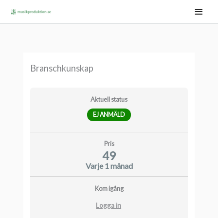
Hoppa
Huvu
till
innehåll
Branschkunskap
Aktuell status
EJ ANMÄLD
Pris
49
Varje 1 månad
Kom igång
Logga in