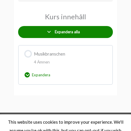
Kurs innehåll
Expandera alla
Musikbranschen
4 Ämnen
Expandera
Avsnitt innehåll
0% slutfört
0/4 Steps
Musikbranschens aktörer
This website uses cookies to improve your experience. We'll
Copyright © 2026
musikproduktion.se
/GreenRoom
Upphovsrätt
assume you're ok with this, but you can opt-out if you wish.